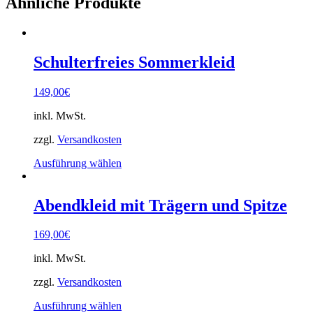
Ähnliche Produkte
Schulterfreies Sommerkleid
149,00
€
inkl. MwSt.
zzgl.
Versandkosten
Dieses
Ausführung wählen
Produkt
weist
mehrere
Abendkleid mit Trägern und Spitze
Varianten
auf.
169,00
€
Die
Optionen
inkl. MwSt.
können
auf
zzgl.
Versandkosten
der
Produktseite
Dieses
Ausführung wählen