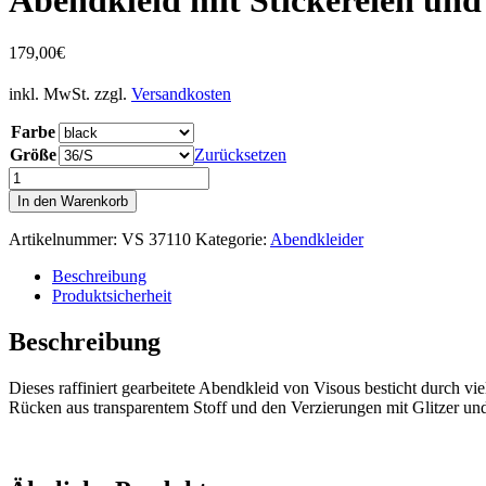
179,00
€
inkl. MwSt.
zzgl.
Versandkosten
Farbe
Größe
Zurücksetzen
Abendkleid
mit
In den Warenkorb
Stickereien
und
Artikelnummer:
VS 37110
Kategorie:
Abendkleider
Applikationen
Menge
Beschreibung
Produktsicherheit
Beschreibung
Dieses raffiniert gearbeitete Abendkleid von Visous besticht durch v
Rücken aus transparentem Stoff und den Verzierungen mit Glitzer und