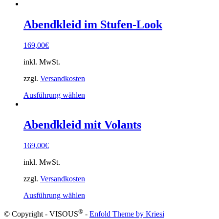
gewählt
Produkt
werden
weist
mehrere
Abendkleid im Stufen-Look
Varianten
auf.
169,00
€
Die
Optionen
inkl. MwSt.
können
auf
zzgl.
Versandkosten
der
Produktseite
Dieses
Ausführung wählen
gewählt
Produkt
werden
weist
mehrere
Abendkleid mit Volants
Varianten
auf.
169,00
€
Die
Optionen
inkl. MwSt.
können
auf
zzgl.
Versandkosten
der
Produktseite
Dieses
Ausführung wählen
gewählt
Produkt
werden
®
weist
© Copyright - VISOUS
-
Enfold Theme by Kriesi